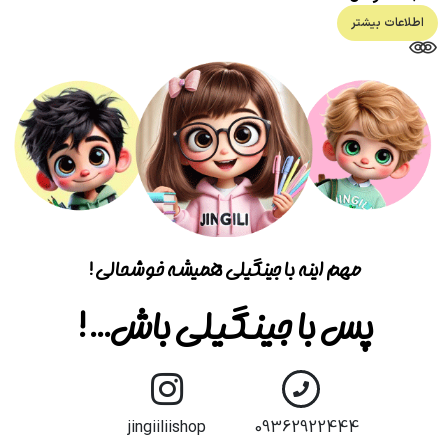
اطلاعات بیشتر
مهم اینه با جینگیلی همیشه خوشحالی!
پس با جینگیلی باش...!
jingiiliishop
09362922444