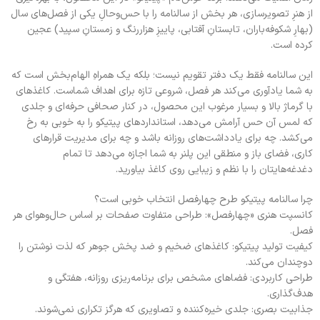
از هنرِ تصویرسازی، هر بخش از سالنامه را با حس‌وحالِ یکی از فصل‌های سال
(بهارِ شکوفه‌باران، تابستانِ آفتابی، پاییزِ هزاررنگ و زمستانِ سپید) عجین
کرده است.
این سالنامه فقط یک دفتر تقویم نیست؛ بلکه یک همراهِ الهام‌بخش است که
به شما یادآوری می‌کند هر فصل، شروعی تازه برای اهداف شماست. کاغذهای
با گرماژ بالا و بسیار مرغوب این محصول، در کنار صحافی حرفه‌ای و جلدی
که لمس آن حس آرامش می‌دهد، استانداردهای پیتیکو را به خوبی به رخ
می‌کشد. چه برای یادداشت‌های روزانه باشد و چه برای مدیریت قرارهای
کاری، فضای باز و منطقی این پلنر به شما اجازه می‌دهد تا تمام
دغدغه‌هایتان را با نظم و زیبایی روی کاغذ بیاورید.
چرا سالنامه پیتیکو طرح چهارفصل انتخاب خوبی است؟
کانسپت هنری «چهارفصل»: طراحی متفاوت صفحات بر اساس حال‌وهوای هر
فصل.
کیفیت تولید پیتیکو: کاغذهای ضخیم و ضد پخش جوهر که لذت نوشتن را
دوچندان می‌کند.
طراحی کاربردی: فضاهای مشخص برای برنامه‌ریزی روزانه، هفتگی و
هدف‌گذاری.
جذابیت بصری: جلدی خیره‌کننده و تصاویری که هرگز تکراری نمی‌شوند.